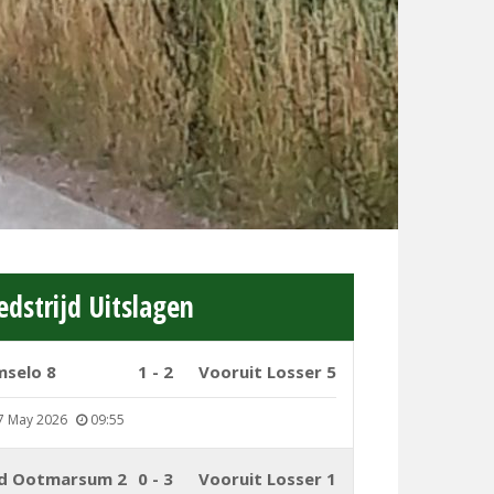
dstrijd Uitslagen
mselo 8
1 - 2
Vooruit Losser 5
7 May 2026
09:55
d Ootmarsum 2
0 - 3
Vooruit Losser 1