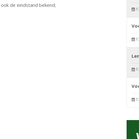
s ook de eindstand bekend;
1
Voo
1
Le
1
Voo
1