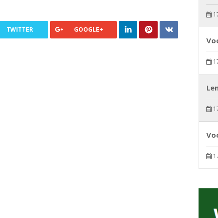
1
TWITTER
GOOGLE+
Voo
1
Le
1
Voo
1