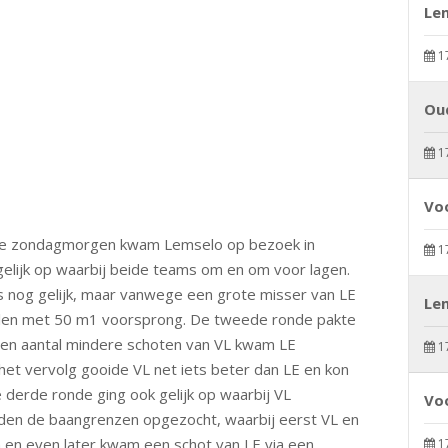
Le
1
Ou
1
Voo
ige zondagmorgen kwam Lemselo op bezoek in
1
elijk op waarbij beide teams om en om voor lagen.
s nog gelijk, maar vanwege een grote misser van LE
Le
halen met 50 m1 voorsprong. De tweede ronde pakte
een aantal mindere schoten van VL kwam LE
1
et vervolg gooide VL net iets beter dan LE en kon
derde ronde ging ook gelijk op waarbij VL
Voo
rden de baangrenzen opgezocht, waarbij eerst VL en
n en even later kwam een schot van LE via een
1