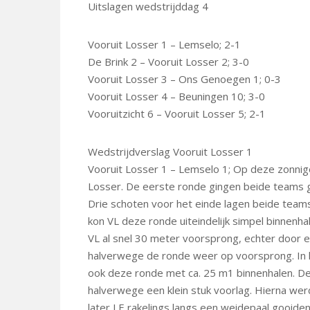
Uitslagen wedstrijddag 4
Vooruit Losser 1 – Lemselo; 2-1
De Brink 2 – Vooruit Losser 2; 3-0
Vooruit Losser 3 – Ons Genoegen 1; 0-3
Vooruit Losser 4 – Beuningen 10; 3-0
Vooruitzicht 6 – Vooruit Losser 5; 2-1
Wedstrijdverslag Vooruit Losser 1
Vooruit Losser 1 – Lemselo 1; Op deze zonn
Losser. De eerste ronde gingen beide teams g
Drie schoten voor het einde lagen beide team
kon VL deze ronde uiteindelijk simpel binnen
VL al snel 30 meter voorsprong, echter door 
halverwege de ronde weer op voorsprong. In h
ook deze ronde met ca. 25 m1 binnenhalen. De 
halverwege een klein stuk voorlag. Hierna we
later LE rakelings langs een weidepaal gooide