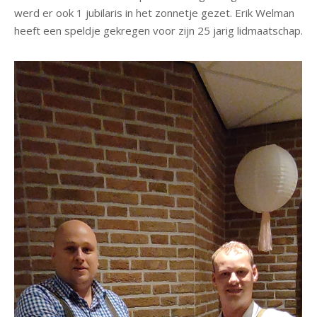
werd er ook 1 jubilaris in het zonnetje gezet. Erik Welman
heeft een speldje gekregen voor zijn 25 jarig lidmaatschap.