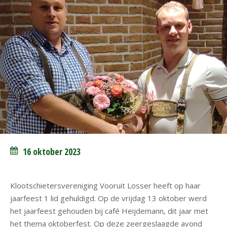
16 oktober 2023
Klootschietersvereniging Vooruit Losser heeft op haar
jaarfeest 1 lid gehuldigd. Op de vrijdag 13 oktober werd
het jaarfeest gehouden bij café Heijdemann, dit jaar met
het thema oktoberfest. Op deze zeergeslaagde avond